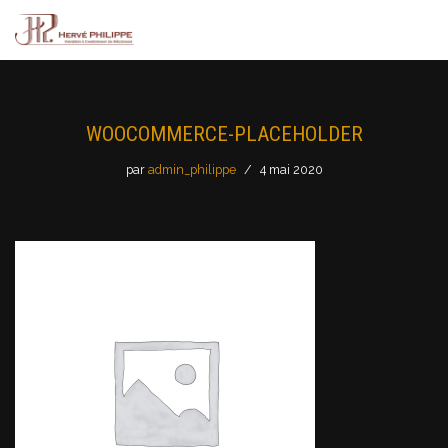
Aller
au
contenu
WOOCOMMERCE-PLACEHOLDER
par
admin_philippe
4 mai 2020